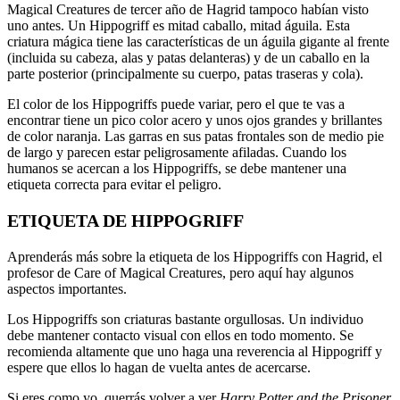
Magical Creatures de tercer año de Hagrid tampoco habían visto
uno antes. Un Hippogriff es mitad caballo, mitad águila. Esta
criatura mágica tiene las características de un águila gigante al frente
(incluida su cabeza, alas y patas delanteras) y de un caballo en la
parte posterior (principalmente su cuerpo, patas traseras y cola).
El color de los Hippogriffs puede variar, pero el que te vas a
encontrar tiene un pico color acero y unos ojos grandes y brillantes
de color naranja. Las garras en sus patas frontales son de medio pie
de largo y parecen estar peligrosamente afiladas. Cuando los
humanos se acercan a los Hippogriffs, se debe mantener una
etiqueta correcta para evitar el peligro.
ETIQUETA DE HIPPOGRIFF
Aprenderás más sobre la etiqueta de los Hippogriffs con Hagrid, el
profesor de Care of Magical Creatures, pero aquí hay algunos
aspectos importantes.
Los Hippogriffs son criaturas bastante orgullosas. Un individuo
debe mantener contacto visual con ellos en todo momento. Se
recomienda altamente que uno haga una reverencia al Hippogriff y
espere que ellos lo hagan de vuelta antes de acercarse.
Si eres como yo, querrás volver a ver
Harry Potter and the Prisoner