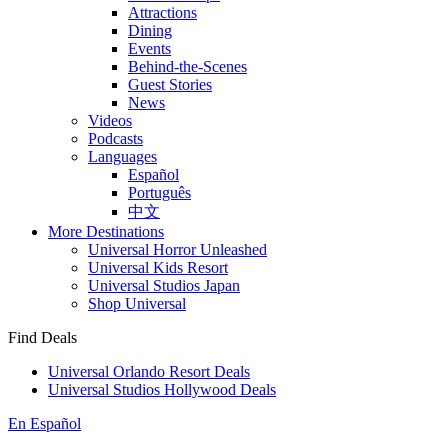
Attractions
Dining
Events
Behind-the-Scenes
Guest Stories
News
Videos
Podcasts
Languages
Español
Português
中文
More Destinations
Universal Horror Unleashed
Universal Kids Resort
Universal Studios Japan
Shop Universal
Find Deals
Universal Orlando Resort Deals
Universal Studios Hollywood Deals
En Español