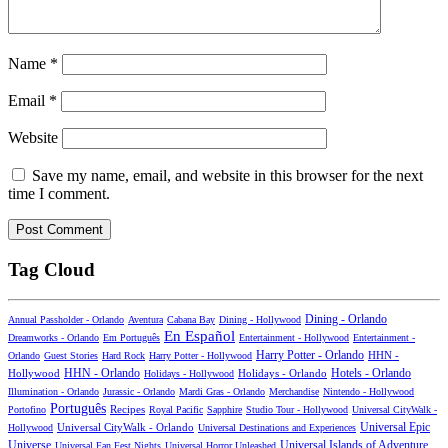
Name
*
Email
*
Website
Save my name, email, and website in this browser for the next
time I comment.
Tag Cloud
Dining - Orlando
Annual Passholder - Orlando
Aventura
Cabana Bay
Dining - Hollywood
En Español
Dreamworks - Orlando
Em Português
Entertainment - Hollywood
Entertainment -
Harry Potter - Orlando
Orlando
Guest Stories
Hard Rock
Harry Potter - Hollywood
HHN -
HHN - Orlando
Hotels - Orlando
Hollywood
Holidays - Hollywood
Holidays - Orlando
Illumination - Orlando
Jurassic - Orlando
Mardi Gras - Orlando
Merchandise
Nintendo - Hollywood
Português
Recipes
Portofino
Royal Pacific
Sapphire
Studio Tour - Hollywood
Universal CityWalk -
Universal CityWalk - Orlando
Universal Epic
Hollywood
Universal Destinations and Experiences
Universal Islands of Adventure
Universe
Universal Fan Fest Nights
Universal Horror Unleashed