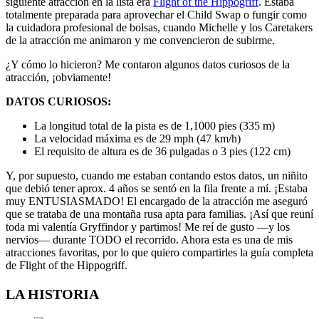
siguiente atracción en la lista era
Flight of the Hippogriff
. Estaba
totalmente preparada para aprovechar el Child Swap o fungir como
la cuidadora profesional de bolsas, cuando Michelle y los Caretakers
de la atracción me animaron y me convencieron de subirme.
¿Y cómo lo hicieron? Me contaron algunos datos curiosos de la
atracción, ¡obviamente!
DATOS CURIOSOS:
La longitud total de la pista es de 1,1000 pies (335 m)
La velocidad máxima es de 29 mph (47 km/h)
El requisito de altura es de 36 pulgadas o 3 pies (122 cm)
Y, por supuesto, cuando me estaban contando estos datos, un niñito
que debió tener aprox. 4 años se sentó en la fila frente a mí. ¡Estaba
muy ENTUSIASMADO! El encargado de la atracción me aseguró
que se trataba de una montaña rusa apta para familias. ¡Así que reuní
toda mi valentía Gryffindor y partimos! Me reí de gusto —y los
nervios— durante TODO el recorrido. Ahora esta es una de mis
atracciones favoritas, por lo que quiero compartirles la guía completa
de Flight of the Hippogriff.
LA HISTORIA