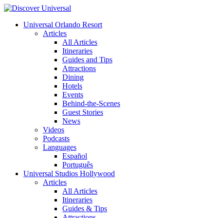
Universal Orlando Resort
Articles
All Articles
Itineraries
Guides and Tips
Attractions
Dining
Hotels
Events
Behind-the-Scenes
Guest Stories
News
Videos
Podcasts
Languages
Español
Português
Universal Studios Hollywood
Articles
All Articles
Itineraries
Guides & Tips
Attractions