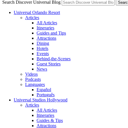
Search Discover Universal Blog
Searc
Universal Orlando Resort
Articles
All Articles
Itineraries
Guides and Tips
Attractions
Dining
Hotels
Events
Behind-the-Scenes
Guest Stories
News
Videos
Podcasts
Languages
Español
Português
Universal Studios Hollywood
Articles
All Articles
Itineraries
Guides & Tips
Attractions