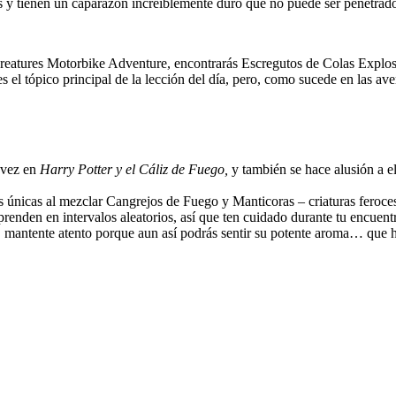
s y tienen un caparazón increíblemente duro que no puede ser penetrado
reatures Motorbike Adventure, encontrarás Escregutos de Colas Explosiv
el tópico principal de la lección del día, pero, como sucede en las av
 vez en
Harry Potter y el Cáliz de Fuego,
y también se hace alusión a e
as únicas al mezclar Cangrejos de Fuego y Manticoras – criaturas feroc
renden en intervalos aleatorios, así que ten cuidado durante tu encuent
o, mantente atento porque aun así podrás sentir su potente aroma… que 