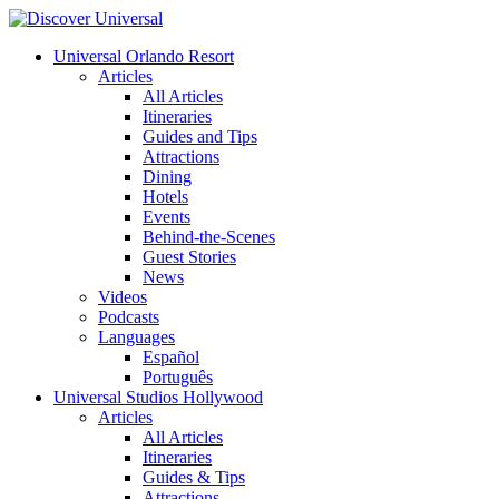
Universal Orlando Resort
Articles
All Articles
Itineraries
Guides and Tips
Attractions
Dining
Hotels
Events
Behind-the-Scenes
Guest Stories
News
Videos
Podcasts
Languages
Español
Português
Universal Studios Hollywood
Articles
All Articles
Itineraries
Guides & Tips
Attractions