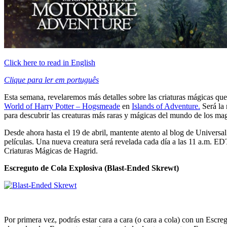
Click here to read in English
Clique para ler em português
Esta semana, revelaremos más detalles sobre las criaturas mágicas qu
World of Harry Potter – Hogsmeade
en
Islands of Adventure.
Será la 
para descubrir las creaturas más raras y mágicas del mundo de los ma
Desde ahora hasta el 19 de abril, mantente atento al blog de Universa
películas. Una nueva creatura será revelada cada día a las 11 a.m. ED
Criaturas Mágicas de Hagrid.
Escreguto de Cola Explosiva (Blast-Ended Skrewt)
Por primera vez, podrás estar cara a cara (o cara a cola) con un Esc