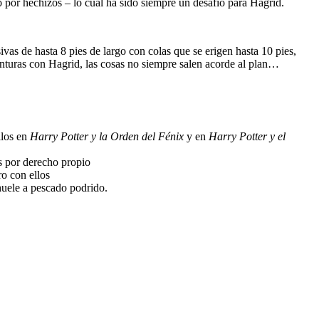
 por hechizos – lo cual ha sido siempre un desafío para Hagrid.
as de hasta 8 pies de largo con colas que se erigen hasta 10 pies,
enturas con Hagrid, las cosas no siempre salen acorde al plan…
llos en
Harry Potter y la Orden del Fénix
y en
Harry Potter y el
es por derecho propio
ro con ellos
huele a pescado podrido.