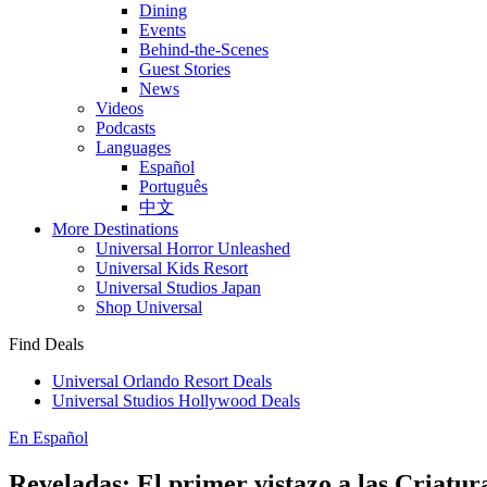
Dining
Events
Behind-the-Scenes
Guest Stories
News
Videos
Podcasts
Languages
Español
Português
中文
More Destinations
Universal Horror Unleashed
Universal Kids Resort
Universal Studios Japan
Shop Universal
Find Deals
Universal Orlando Resort Deals
Universal Studios Hollywood Deals
En Español
Reveladas: El primer vistazo a las Criat