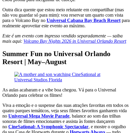
Outra dica quente que estou meio relutante em compartilhar (mas
não vou guardar só para mim): vou reservar um quarto com vista
para o Volcano Bay no
Universal Cabana Bay Beach Resort
para
realmente aproveitar este evento ao máximo.
Este é um evento com ingresso vendido separadamente — saiba
mais aqui:
Volcano Bay Nights 2026 in Universal Orlando Resort
Summer Fun no Universal Orlando
Resort | May–August
As aulas acabaram e a vibe boa chegou. Vá para o Universal
Orlando para celebrar os filmes!
Viva a emoção e o suspense das suas atrações favoritas em todos os
quatro parques temáticos, veja seus filmes favoritos ganharem vida
no
Universal Mega Movie Parade
, balance ao som das trilhas
sonoras de filmes emocionantes e assista às fontes dançarem
no
CineSational: A Symphonic Spectacular
, e mostre o orgulho
da sua Casa de Hogwarts durante o
Hogwarts Always
— tudo