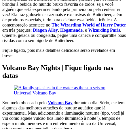
brindar à bebida do mundo bruxo favorita de todos, seja você
alguém que está experimentando pela primeira ou pela centésima
vez! Ela traz guloseimas sazonais e exclusivas de Butterbeer, além
de produtos especiais, tudo para celebrar essa bebida icônica. A
comemoração acontece no
The Wizarding World of Harry Potter
em três parques:
Diagon Alley
,
Hogsmeade
, e
Wizarding Paris
.
Quente, gelada ou congelada, pegue uma caneca e compartilhe boas
risadas com o seu bigode de Butterbeer.
Fique ligado, pois mais detalhes deliciosos serão revelados em
breve.
Volcano Bay Nights | Fique ligado nas
datas
Sou meio obcecada pelo
Volcano Bay
durante o dia. Sério, ele tem
algumas das melhores atrações de parque aquático que já
experimentei. Mas, adicionando a iluminação noturna (tipo, você já
viu como aquele vulcão fica lindo iluminado à noite?), tempos de
espera muito menores e um entretenimento único da Universal,
estou pronta para mergulhar de cabeça.