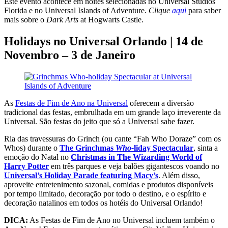
Este evento acontece em noites selecionadas no Universal Studios
Florida e no Universal Islands of Adventure.
Clique
aqui
para saber
mais sobre o
Dark Arts
at Hogwarts Castle.
Holidays no Universal Orlando | 14 de
Novembro – 3 de Janeiro
As
Festas de Fim de Ano na Universal
oferecem a diversão
tradicional das festas, embrulhada em um grande laço irreverente da
Universal. São festas do jeito que só a Universal sabe fazer.
Ria das travessuras do Grinch (ou cante “Fah Who Doraze” com os
Whos) durante o
The
Grinchmas
Who-
liday Spectacular
, sinta a
emoção do Natal no
Christmas in The Wizarding World of
Harry Potter
em três parques e veja balões gigantescos voando no
Universal’s Holiday Parade featuring Macy’s
. Além disso,
aproveite entretenimento sazonal, comidas e produtos disponíveis
por tempo limitado, decoração por todo o destino, e o espírito e
decoração natalinos em todos os hotéis do Universal Orlando!
DICA:
As Festas de Fim de Ano no Universal incluem também o