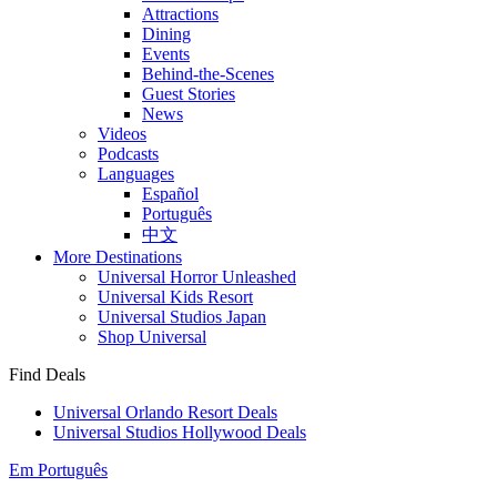
Attractions
Dining
Events
Behind-the-Scenes
Guest Stories
News
Videos
Podcasts
Languages
Español
Português
中文
More Destinations
Universal Horror Unleashed
Universal Kids Resort
Universal Studios Japan
Shop Universal
Find Deals
Universal Orlando Resort Deals
Universal Studios Hollywood Deals
Em Português