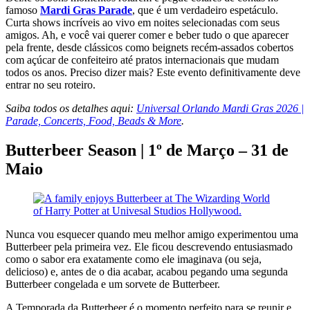
famoso
Mardi Gras Parade
, que é um verdadeiro espetáculo.
Curta shows incríveis ao vivo em noites selecionadas com seus
amigos. Ah, e você vai querer comer e beber tudo o que aparecer
pela frente, desde clássicos como beignets recém-assados cobertos
com açúcar de confeiteiro até pratos internacionais que mudam
todos os anos. Preciso dizer mais? Este evento definitivamente deve
entrar no seu roteiro.
Saiba todos os detalhes aqui:
Universal Orlando Mardi Gras 2026 |
Parade, Concerts, Food, Beads & More
.
Butterbeer Season | 1º de Março – 31 de
Maio
Nunca vou esquecer quando meu melhor amigo experimentou uma
Butterbeer pela primeira vez. Ele ficou descrevendo entusiasmado
como o sabor era exatamente como ele imaginava (ou seja,
delicioso) e, antes de o dia acabar, acabou pegando uma segunda
Butterbeer congelada e um sorvete de Butterbeer.
A Temporada da Butterbeer é o momento perfeito para se reunir e