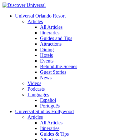
Universal Orlando Resort
Articles
All Articles
Itineraries
Guides and Tips
Attractions
Dining
Hotels
Events
Behind-the-Scenes
Guest Stories
News
Videos
Podcasts
Languages
Español
Português
Universal Studios Hollywood
Articles
All Articles
Itineraries
Guides & Tips
Attractions