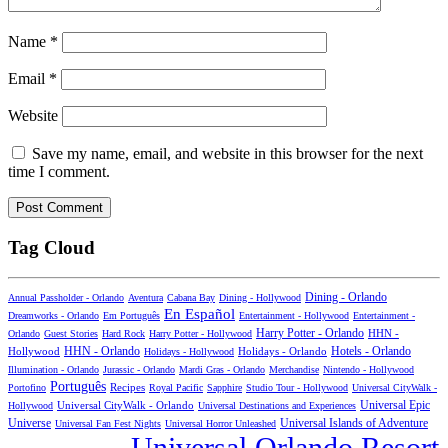
Name
*
Email
*
Website
Save my name, email, and website in this browser for the next
time I comment.
Tag Cloud
Dining - Orlando
Annual Passholder - Orlando
Aventura
Cabana Bay
Dining - Hollywood
En Español
Dreamworks - Orlando
Em Português
Entertainment - Hollywood
Entertainment -
Harry Potter - Orlando
Orlando
Guest Stories
Hard Rock
Harry Potter - Hollywood
HHN -
HHN - Orlando
Hotels - Orlando
Hollywood
Holidays - Hollywood
Holidays - Orlando
Illumination - Orlando
Jurassic - Orlando
Mardi Gras - Orlando
Merchandise
Nintendo - Hollywood
Português
Recipes
Portofino
Royal Pacific
Sapphire
Studio Tour - Hollywood
Universal CityWalk -
Universal CityWalk - Orlando
Universal Epic
Hollywood
Universal Destinations and Experiences
Universal Islands of Adventure
Universe
Universal Fan Fest Nights
Universal Horror Unleashed
Universal Orlando Resort